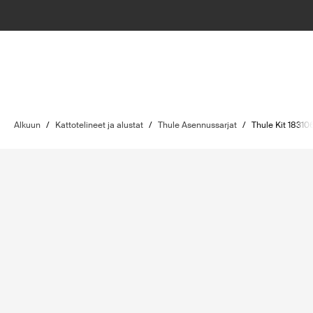
Alkuun
/
Kattotelineet ja alustat
/
Thule Asennussarjat
/
Thule Kit 18310