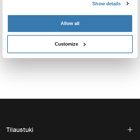
Valmistustiedot
Show details
Tavaramerkin rekisteröinti: Thule Sweden AB
Allow all
Valmistajan nimi: Thule Sweden
Valmistajan osoite: Borggatan 5, 335 73 Hillerstorp,
Ruotsi
Customize
Sähköposti: support@thule.com
Sivusto: www.thule.com
Tilaustuki