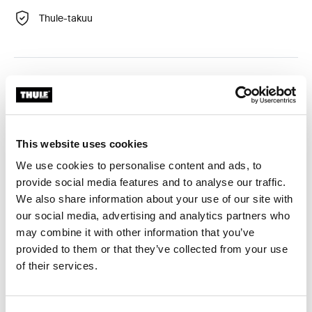
Thule-takuu
Räätälöity sovitinsarja, jolla Thule-kattotelinejärjestelmä
voidaan asentaa valittuihin ajoneuvoihin.
This website uses cookies
We use cookies to personalise content and ads, to
provide social media features and to analyse our traffic.
Tekniset tiedot
Toggle techspec
We also share information about your use of our site with
our social media, advertising and analytics partners who
Ohjeet
Toggle guides and instructions
may combine it with other information that you’ve
provided to them or that they’ve collected from your use
Arvostelut
of their services.
Toggle overview