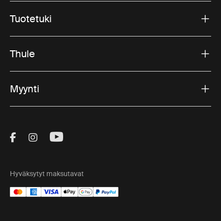
Tuotetuki
Thule
Myynti
Visit Thule on Facebook (external link)
Visit Thule on Instagram (external link)
Visit Thule on Youtube (external lin
Hyväksytyt maksutavat