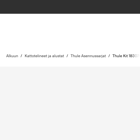
Alkuun
/
Kattotelineet ja alustat
/
Thule Asennussarjat
/
Thule Kit 18307