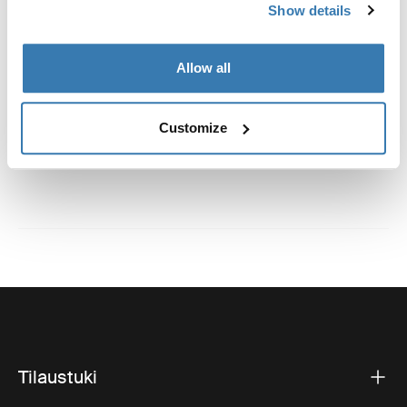
Valmistustiedot
Show details
Tavaramerkin rekisteröinti: Thule Sweden AB
Allow all
Valmistajan nimi: Thule Sweden
Valmistajan osoite: Borggatan 5, 335 73 Hillerstorp,
Ruotsi
Customize
Sähköposti: support@thule.com
Sivusto: www.thule.com
Tilaustuki