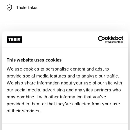
Thule-takuu
Asennussarja, jonka avulla kattoteline asennetaan
täydellisen sopivasti tiettyyn autoon.
This website uses cookies
We use cookies to personalise content and ads, to
provide social media features and to analyse our traffic.
Tekniset tiedot
Toggle techspec
We also share information about your use of our site with
our social media, advertising and analytics partners who
Ohjeet
Toggle guides and instructions
may combine it with other information that you’ve
provided to them or that they’ve collected from your use
Arvostelut
of their services.
Toggle overview