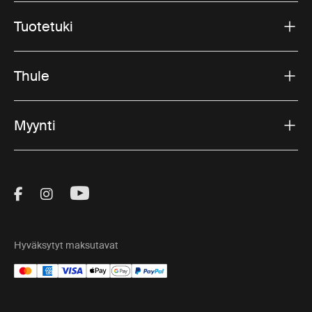
Tuotetuki
Thule
Myynti
Visit Thule on Facebook (external link)
Visit Thule on Instagram (external link)
Visit Thule on Youtube (external lin
Hyväksytyt maksutavat