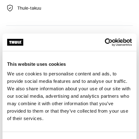
Thule-takuu
Räätälöity sovitinsarja, jolla Thule-kattotelinejärjestelmä
voidaan asentaa valittuihin ajoneuvoihin.
This website uses cookies
We use cookies to personalise content and ads, to
provide social media features and to analyse our traffic.
Tekniset tiedot
Toggle techspec
We also share information about your use of our site with
our social media, advertising and analytics partners who
Ohjeet
Toggle guides and instructions
may combine it with other information that you’ve
provided to them or that they’ve collected from your use
Arvostelut
of their services.
Toggle overview