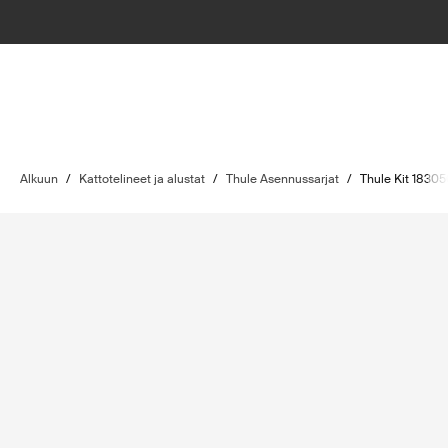
Alkuun
/
Kattotelineet ja alustat
/
Thule Asennussarjat
/
Thule Kit 18305