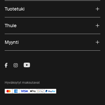
Tuotetuki
Thule
Myynti
Visit Thule on Facebook (external link)
Visit Thule on Instagram (external link)
Visit Thule on Youtube (external lin
Hyväksytyt maksutavat