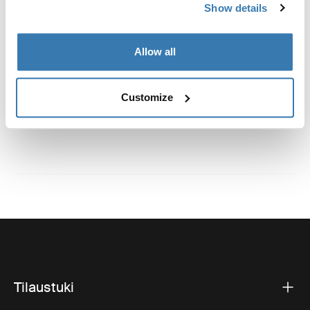
Valmistustiedot
Show details
Tavaramerkin rekisteröinti: Thule Sweden AB
Allow all
Valmistajan nimi: Thule Sweden
Valmistajan osoite: Borggatan 5, 335 73 Hillerstorp,
Ruotsi
Customize
Sähköposti: support@thule.com
Sivusto: www.thule.com
Tilaustuki