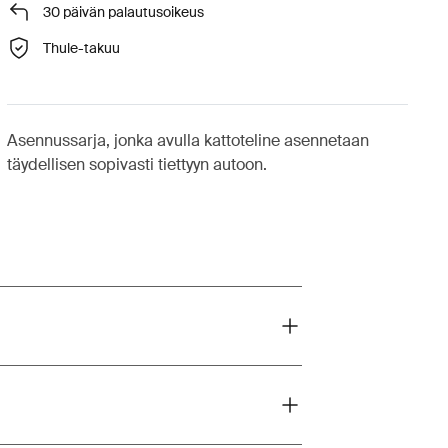
30 päivän palautusoikeus
Thule-takuu
Asennussarja, jonka avulla kattoteline asennetaan
täydellisen sopivasti tiettyyn autoon.