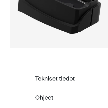
Tekniset tiedot
Toggle techspec
Ohjeet
Toggle guides and instructions