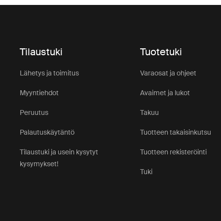
Tilaustuki
Tuotetuki
Lähetys ja toimitus
Varaosat ja ohjeet
Myyntiehdot
Avaimet ja lukot
Peruutus
Takuu
Palautuskäytäntö
Tuotteen takaisinkutsu
Tilaustuki ja usein kysytyt
Tuotteen rekisteröinti
kysymykset!
Tuki