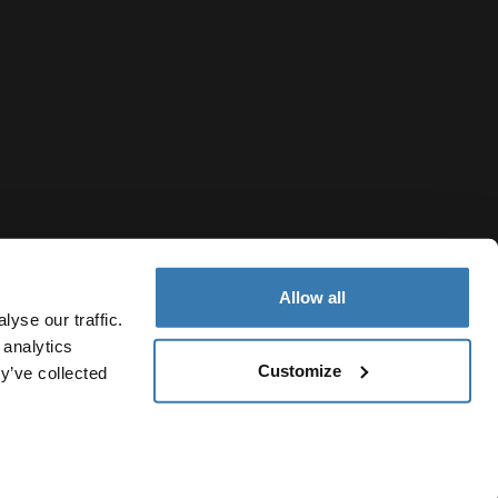
Allow all
yse our traffic.
 analytics
Customize
y’ve collected
Finland
jailmoitus
Evästekäytäntö
Evästeasetukset
Current market/