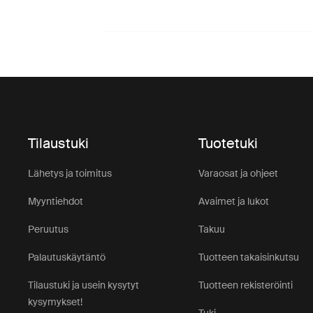
Tilaustuki
Tuotetuki
Lähetys ja toimitus
Varaosat ja ohjeet
Myyntiehdot
Avaimet ja lukot
Peruutus
Takuu
Palautuskäytäntö
Tuotteen takaisinkutsu
Tilaustuki ja usein kysytyt
Tuotteen rekisteröinti
kysymykset!