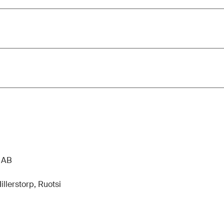
n AB
llerstorp, Ruotsi