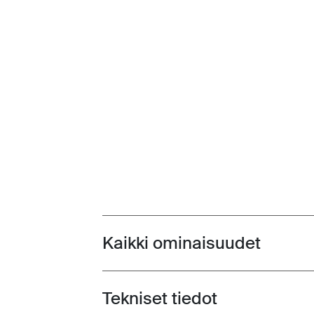
Kaikki ominaisuudet
Toggle features
Tekniset tiedot
Toggle techspec