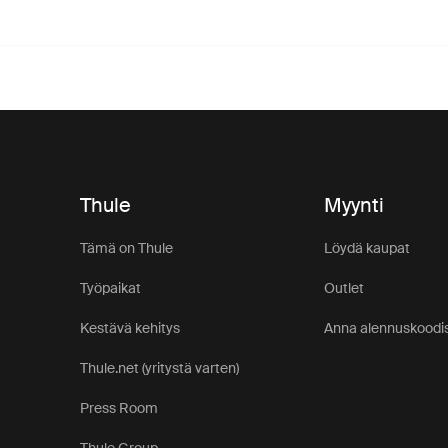
Thule
Myynti
Tämä on Thule
Löydä kaupat
Työpaikat
Outlet
Kestävä kehitys
Anna alennuskoodis
Thule.net (yritystä varten)
Press Room