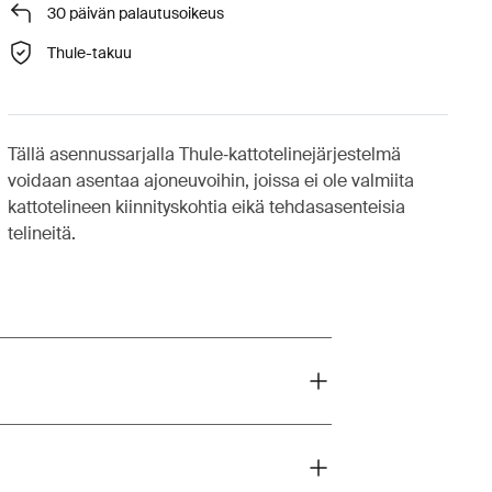
30 päivän palautusoikeus
Thule-takuu
Tällä asennussarjalla Thule‑kattotelinejärjestelmä
voidaan asentaa ajoneuvoihin, joissa ei ole valmiita
kattotelineen kiinnityskohtia eikä tehdasasenteisia
telineitä.