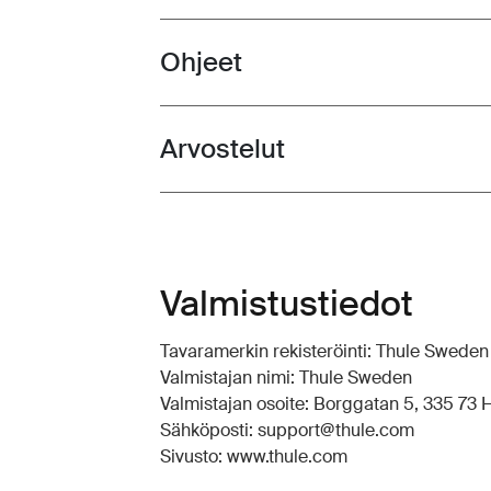
Ohjeet
Toggle guides and instructions
Arvostelut
Toggle overview
Valmistustiedot
Tavaramerkin rekisteröinti: Thule Swede
Valmistajan nimi: Thule Sweden
Valmistajan osoite: Borggatan 5, 335 73 Hi
Sähköposti: support@thule.com
Sivusto: www.thule.com