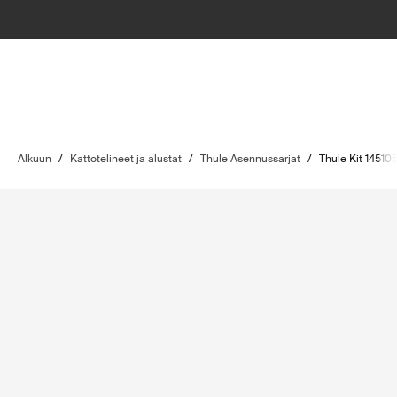
Alkuun
/
Kattotelineet ja alustat
/
Thule Asennussarjat
/
Thule Kit 14510