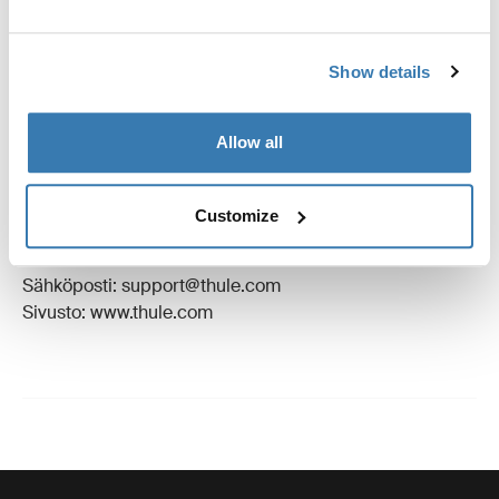
Arvostelut
Toggle overview
Show details
Valmistustiedot
Allow all
Tavaramerkin rekisteröinti: Thule Sweden AB
Valmistajan nimi: Thule Sweden
Customize
Valmistajan osoite: Borggatan 5, 335 73 Hillerstorp,
Ruotsi
Sähköposti: support@thule.com
Sivusto: www.thule.com