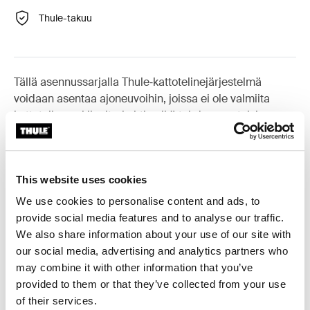
Thule-takuu
Tällä asennussarjalla Thule‑kattotelinejärjestelmä
voidaan asentaa ajoneuvoihin, joissa ei ole valmiita
kattotelineen kiinnityskohtia eikä tehdasasenteisia
telineitä.
This website uses cookies
We use cookies to personalise content and ads, to
Kaikki ominaisuudet
Toggle features
provide social media features and to analyse our traffic.
We also share information about your use of our site with
our social media, advertising and analytics partners who
Tekniset tiedot
Toggle techspec
may combine it with other information that you’ve
provided to them or that they’ve collected from your use
Ohjeet
Toggle guides and instructions
of their services.