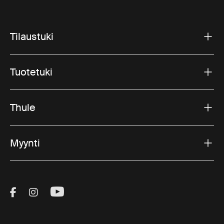
Tilaustuki
Tuotetuki
Thule
Myynti
Visit Thule on Facebook (external link)
Visit Thule on Instagram (external link)
Visit Thule on Youtube (external lin