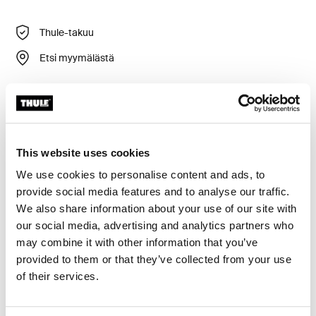
Thule-takuu
Etsi myymälästä
Kätevä ja taitettava säilytyslaatikko.
This website uses cookies
We use cookies to personalise content and ads, to
provide social media features and to analyse our traffic.
Kaikki ominaisuudet
Toggle features
We also share information about your use of our site with
our social media, advertising and analytics partners who
Tekniset tiedot
may combine it with other information that you’ve
Toggle techspec
provided to them or that they’ve collected from your use
of their services.
Arvostelut
Toggle overview