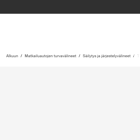
Alkuun
/
Matkailuautojen turvavälineet
/
Säilytys ja järjestelyvälineet
/
T