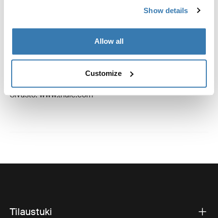
Show details
Valmistustiedot
Tavaramerkin rekisteröinti: Thule Sweden AB
Allow all
Valmistajan nimi: Thule Sweden
Valmistajan osoite: Borggatan 5, 335 73 Hillerstorp,
Ruotsi
Customize
Sähköposti: support@thule.com
Sivusto: www.thule.com
Tilaustuki