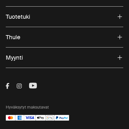
Tuotetuki
Thule
Myynti
Visit Thule on Facebook (external link)
Visit Thule on Instagram (external link)
Visit Thule on Youtube (external lin
Hyväksytyt maksutavat