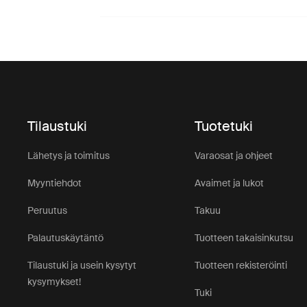
Tilaustuki
Tuotetuki
Lähetys ja toimitus
Varaosat ja ohjeet
Myyntiehdot
Avaimet ja lukot
Peruutus
Takuu
Palautuskäytäntö
Tuotteen takaisinkutsu
Tilaustuki ja usein kysytyt
Tuotteen rekisteröinti
kysymykset!
Tuki