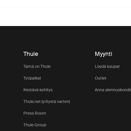
Thule
Myynti
Tämä on Thule
Löydä kaupat
Työpaikat
Outlet
Kestävä kehitys
Anna alennuskoodis
Thule.net (yritystä varten)
Press Room
Thule Group