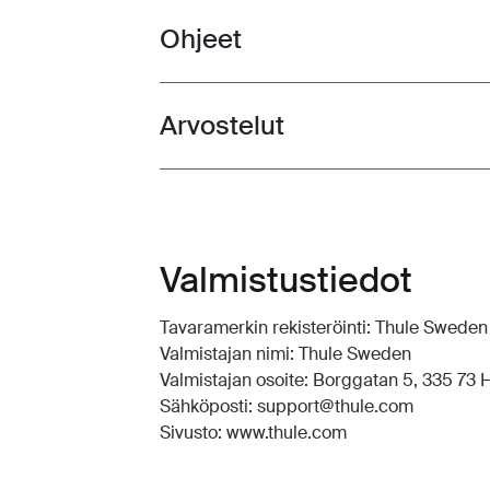
Ohjeet
Toggle guides and instructions
Arvostelut
Toggle overview
Valmistustiedot
Tavaramerkin rekisteröinti: Thule Swede
Valmistajan nimi: Thule Sweden
Valmistajan osoite: Borggatan 5, 335 73 Hi
Sähköposti: support@thule.com
Sivusto: www.thule.com