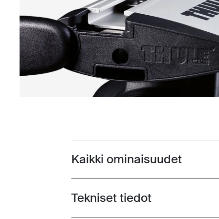
Kaikki ominaisuudet
Toggle features
Tekniset tiedot
Toggle techspec