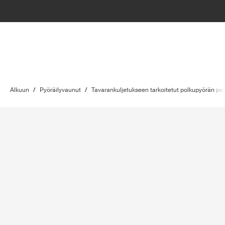
Alkuun
/
Pyöräilyvaunut
/
Tavarankuljetukseen tarkoitetut polkupyörän per