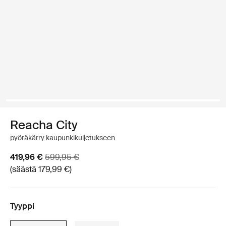
Reacha City
pyöräkärry kaupunkikuljetukseen
Alennushinta
Alkuperäinen hinta
419,96 €
599,95 €
(säästä 179,99 €)
Tyyppi