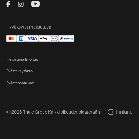
Visit Thule on Facebook (external link)
Visit Thule on Instagram (external link)
Visit Thule on Youtube (external lin
Hyväksytyt maksutavat
Tietosuojailmoitus
Evästekäytäntö
Evästeasetukset
Finland
Ⓒ 2026 Thule Group Kaikki oikeudet pidätetään
Current marke