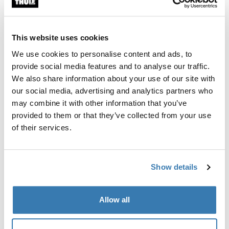
This website uses cookies
We use cookies to personalise content and ads, to
provide social media features and to analyse our traffic.
We also share information about your use of our site with
our social media, advertising and analytics partners who
Thule SkiClick
may combine it with other information that you’ve
murtomaasuksiteline musta
provided to them or that they’ve collected from your use
82,95 €
of their services.
Show details
Kaikki ominaisuudet
Toggle features
Allow all
Tekniset tiedot
Toggle techspec