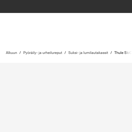
Alkuun
/
Pyöräily- ja urheilureput
/
Suksi- ja lumilautakassit
/
Thule SkiC