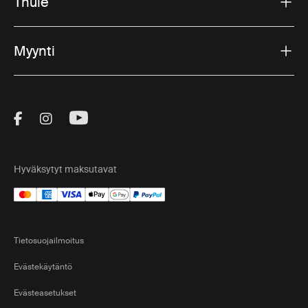
Thule
Myynti
Visit Thule on Facebook (external link)
Visit Thule on Instagram (external link)
Visit Thule on Youtube (external lin
Hyväksytyt maksutavat
Tietosuojailmoitus
Evästekäytäntö
Evästeasetukset