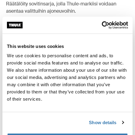
Räätälöity sovitinsarja, jolla Thule-markiisi voidaan
asentaa valittuihin ajoneuvoihin.
This website uses cookies
Tekniset tiedot
Toggle techspec
We use cookies to personalise content and ads, to
provide social media features and to analyse our traffic.
Ohjeet
Toggle guides and instructions
We also share information about your use of our site with
our social media, advertising and analytics partners who
Arvostelut
may combine it with other information that you’ve
Toggle overview
provided to them or that they’ve collected from your use
of their services.
Valmistustiedot
Tavaramerkin rekisteröinti: Thule Sweden AB
Show details
Valmistajan nimi: Thule Sweden
Valmistajan osoite: Borggatan 5, 335 73 Hillerstorp,