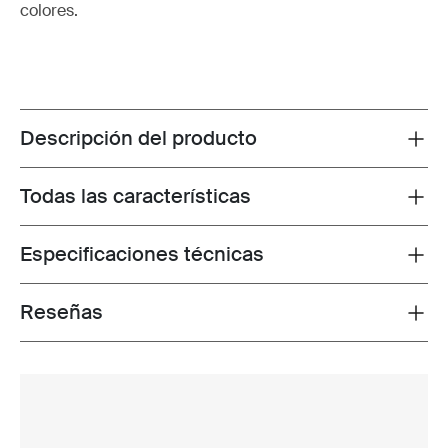
colores.
Descripción del producto
Toggle overview
Todas las características
Toggle features
Especificaciones técnicas
Toggle techspec
Reseñas
Toggle overview