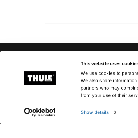
This website uses cookie
Soporte
Respaldo sobre e
We use cookies to personal
We also share information 
producto
Contacto
partners who may combine i
Repuestos e instruccione
from your use of their serv
Llaves y cerraduras
Show details
Garantía
Retiro de producto