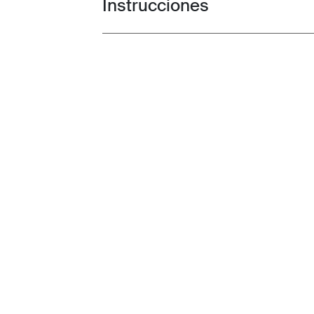
Instrucciones
Toggle guides and instructions