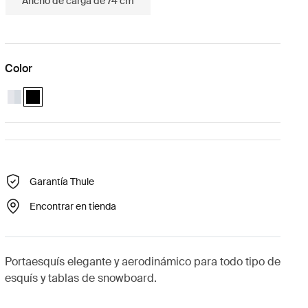
Ancho de carga de 74 cm
Color
Thule SnowPack M Aluminio
Thule SnowPack M Negro (selected)
Garantía Thule
Encontrar en tienda
Portaesquís elegante y aerodinámico para todo tipo de
esquís y tablas de snowboard.