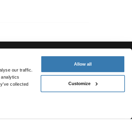
Allow all
Visit Thule on Facebook
Visit Thule on Inst
Visit Thule on
yse our traffic.
 analytics
Customize
y’ve collected