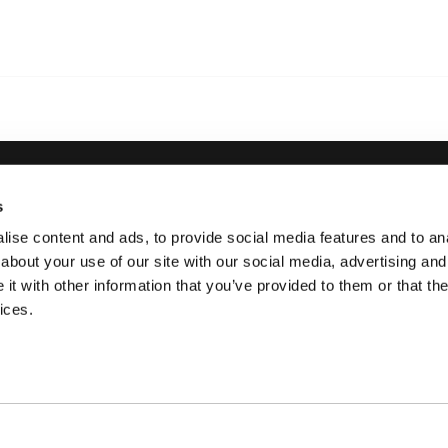
s
l
Thule
ise content and ads, to provide social media features and to anal
about your use of our site with our social media, advertising and
Esto es Thule
t with other information that you’ve provided to them or that the
s
ices.
Oportunidades
profesionales
Sostenibilidad
Press Room