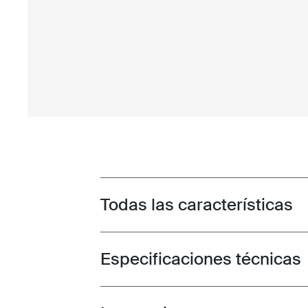
Todas las características
Toggle features
Especificaciones técnicas
Toggle techspec