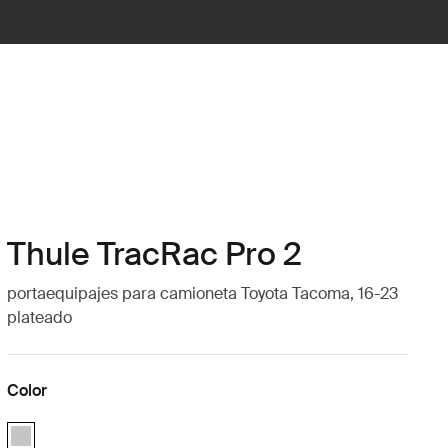
Thule TracRac Pro 2
portaequipajes para camioneta Toyota Tacoma, 16-23
plateado
Color
Thule TracRac Pro 2 Toyota Tacoma 16-23 Plata (selected)