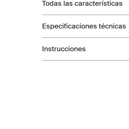
Todas las características
Toggle features
Especificaciones técnicas
Toggle techspec
Instrucciones
Toggle guides and instructions