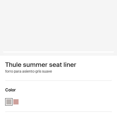
Thule summer seat liner
forro para asiento gris suave
Color
Thule summer seat liner Soft Gray (selected)
Thule summer seat liner Misty Rose