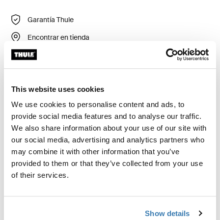
Garantía Thule
Encontrar en tienda
Thule Stroller Seat Liner es un forro suave para asiento
que hace que el paseo sea aún más cómodo para su
This website uses cookies
hijo. El forro para asiento también protege a su carriola
We use cookies to personalise content and ads, to
de derrames accidentales; simplemente métalo en la
provide social media features and to analyse our traffic.
lavadora para limpiarlo. Fácil de colocar y desmontar, el
We also share information about your use of our site with
forro también tiene características antideslizantes para
our social media, advertising and analytics partners who
asegurar que no se resbale o desplace una vez
may combine it with other information that you’ve
colocado. El forro para asiento viene en una variedad
provided to them or that they’ve collected from your use
de colores modernos que puede mezclar y combinar
of their services.
para complementar su carriola.
Show details