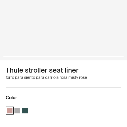
Thule stroller seat liner
forro para siento para carriola rosa misty rose
Color
Thule stroller seat liner Misty Rose (selected)
Thule stroller seat liner Gray Melange
Thule stroller seat liner Verde ánade real