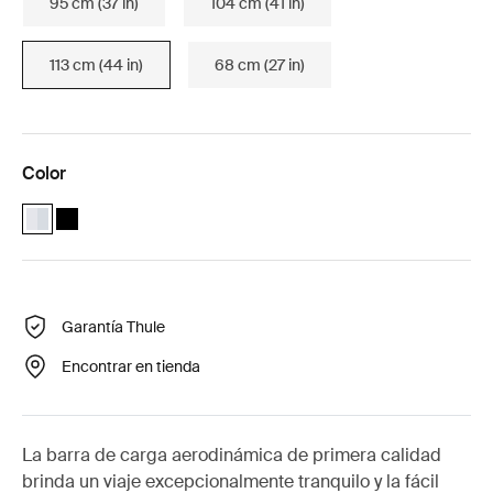
95 cm (37 in)
104 cm (41 in)
113 cm (44 in)
68 cm (27 in)
Color
Thule WingBar Edge 113 Aluminio (selected)
Thule WingBar Edge 113 Negro
Garantía Thule
Encontrar en tienda
La barra de carga aerodinámica de primera calidad
brinda un viaje excepcionalmente tranquilo y la fácil