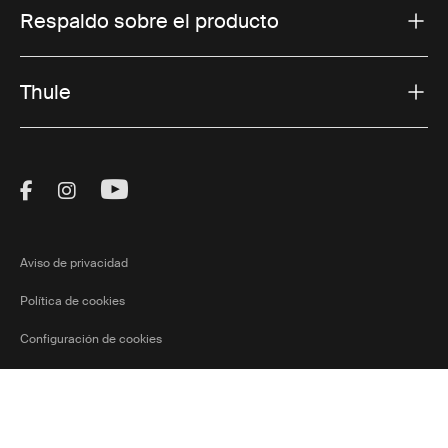
Respaldo sobre el producto
Thule
Visit Thule on Facebook (external link)
Visit Thule on Instagram (external link)
Visit Thule on Youtube (external lin
Aviso de privacidad
Política de cookies
Configuración de cookies
Costa
Ⓒ 2026 Thule Group Todos los derechos