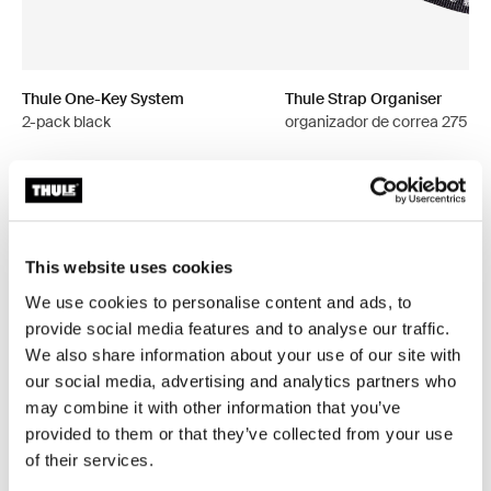
Thule One-Key System
Thule Strap Organiser
2-pack black
organizador de correa 275 c
This website uses cookies
Todas las características
Toggle features
We use cookies to personalise content and ads, to
provide social media features and to analyse our traffic.
Especificaciones técnicas
Toggle techspec
We also share information about your use of our site with
our social media, advertising and analytics partners who
may combine it with other information that you’ve
Instrucciones
Toggle guides and instructions
provided to them or that they’ve collected from your use
of their services.