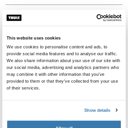
Todas las características
Toggle features
Especificaciones técnicas
Toggle techspec
This website uses cookies
Instrucciones
Toggle guides and instructions
We use cookies to personalise content and ads, to
provide social media features and to analyse our traffic.
We also share information about your use of our site with
Probados al límite
our social media, advertising and analytics partners who
may combine it with other information that you’ve
En el Thule Test Center™ ubicado en Hillerstorp,
provided to them or that they’ve collected from your use
Suecia, los productos son sometidos a pruebas
of their services.
extremas. Nuestros sistemas de portaequipajes están
diseñados para cargar tus equipos y ser instalados de
la forma más segura y firme posible. A continuación, te
Show details
contamos algunas de las tantas pruebas que
realizamos.