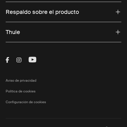
Respaldo sobre el producto
Thule
Visit Thule on Facebook (external link)
Visit Thule on Instagram (external link)
Visit Thule on Youtube (external lin
Aviso de privacidad
Política de cookies
Configuración de cookies