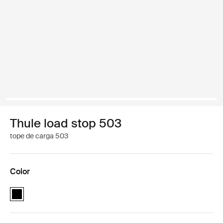
Thule load stop 503
tope de carga 503
Color
Thule load stop 503 Negro (selected)