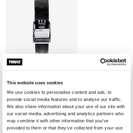
Thule strap 600cm
correa para 2 paquetes de 600 cm
This website uses cookies
negro
We use cookies to personalise content and ads, to
provide social media features and to analyse our traffic.
We also share information about your use of our site with
our social media, advertising and analytics partners who
may combine it with other information that you’ve
provided to them or that they’ve collected from your use
Todas las características
Toggle features