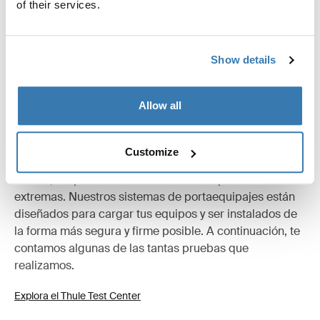
of their services.
Especificaciones técnicas
Toggle techspec
Show details
Instrucciones
Toggle guides and instructions
Allow all
Probados al límite
Customize
En el Thule Test Center™ ubicado en Hillerstorp,
Suecia, los productos son sometidos a pruebas
extremas. Nuestros sistemas de portaequipajes están
diseñados para cargar tus equipos y ser instalados de
la forma más segura y firme posible. A continuación, te
contamos algunas de las tantas pruebas que
realizamos.
Explora el Thule Test Center