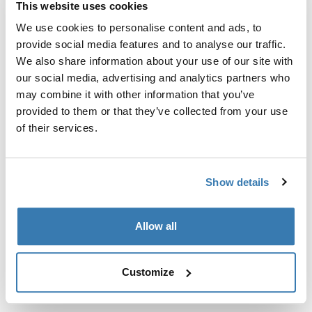
This website uses cookies
Kit de ajuste a la medida para montar un sistema de
portaequipajes de techo Thule en vehículos sin puntos
We use cookies to personalise content and ads, to
de fijación preexistentes del portaequipajes de techo o
provide social media features and to analyse our traffic.
con portaequipajes instalados de fábrica.
We also share information about your use of our site with
our social media, advertising and analytics partners who
may combine it with other information that you’ve
provided to them or that they’ve collected from your use
of their services.
Todas las características
Toggle features
Show details
Especificaciones técnicas
Toggle techspec
Instrucciones
Toggle guides and instructions
Allow all
Customize