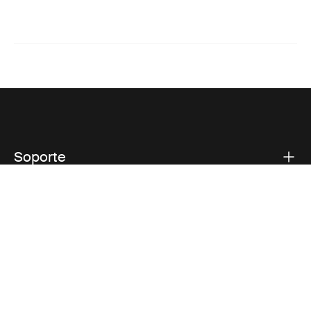
Soporte
Respaldo sobre el producto
Thule