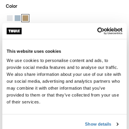
Color
Thule packing cube medium Blanco
Thule packing cube medium Gris estanque
Thule packing cube medium Beige suave (selected)
Garantía Thule
This website uses cookies
Encontrar en tienda
We use cookies to personalise content and ads, to
provide social media features and to analyse our traffic.
We also share information about your use of our site with
our social media, advertising and analytics partners who
may combine it with other information that you’ve
La bolsa de empaque mediana Thule te permite
provided to them or that they’ve collected from your use
identificar y organizar rápidamente ropa empaquetada,
of their services.
equipo y otros elementos esenciales de viaje, con un
tamaño perfecto para caber en la mitad de una maleta
de mano estándar.
Show details