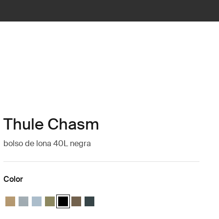
Thule Chasm
bolso de lona 40L negra
Color
Thule Chasm 40L duffel Beige suave
Thule Chasm 40L duffel Azul suave
Thule Chasm 40L duffel Gris estanque
Thule Chasm 40L duffel Verde olivino
Thule Chasm 40L duffel Negro (selected)
Thule Chasm 40L duffel Caqui oscuro
Thule Chasm 40L duffel Azul oscuro