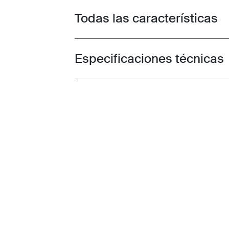
Todas las características
Toggle features
Especificaciones técnicas
Toggle techspec