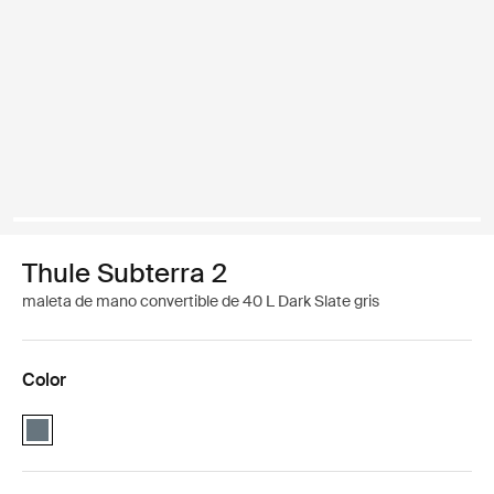
Thule Subterra 2
maleta de mano convertible de 40 L Dark Slate gris
Color
Thule Subterra convertible carry-on Pizarra oscura (selected)