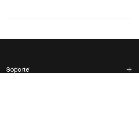
Soporte
Respaldo sobre el producto
Thule