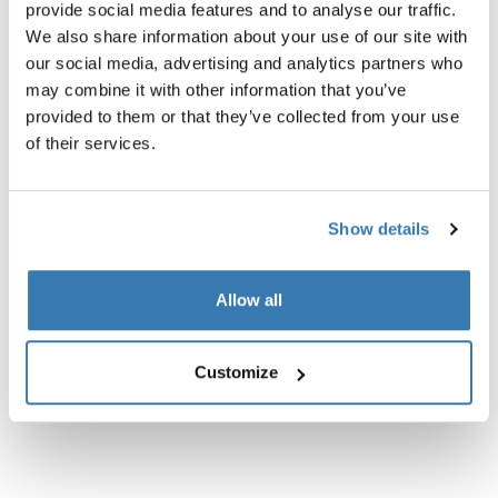
provide social media features and to analyse our traffic.
We also share information about your use of our site with
our social media, advertising and analytics partners who
Descripción del producto
Toggle overview
may combine it with other information that you’ve
provided to them or that they’ve collected from your use
of their services.
Todas las características
Toggle features
Especificaciones técnicas
Toggle techspec
Show details
Allow all
Customize