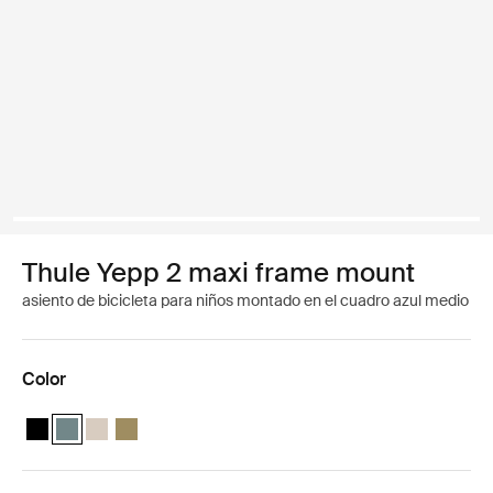
Thule Yepp 2 maxi frame mount
asiento de bicicleta para niños montado en el cuadro azul medio
Color
Thule Yepp 2 maxi Negro medianoche
Thule Yepp 2 maxi Azul medio (selected)
Thule Yepp 2 maxi Arena suave
Thule Yepp 2 maxi Verde nutria