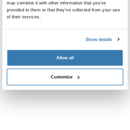
may combine it with other information that you’ve
Descripción del producto
Toggle overview
provided to them or that they’ve collected from your use
of their services.
Todas las características
Toggle features
Show details
Especificaciones técnicas
Toggle techspec
Allow all
Instrucciones
Toggle guides and instructions
Customize