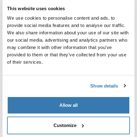
This website uses cookies
Garantía Thule
We use cookies to personalise content and ads, to
Encontrar en tienda
provide social media features and to analyse our traffic.
We also share information about your use of our site with
our social media, advertising and analytics partners who
El suave acolchado del manubrio permite que el niño
may combine it with other information that you’ve
descanse la cabeza cómodamente durante el viaje.
provided to them or that they’ve collected from your use
of their services.
Show details
Todas las características
Toggle features
Allow all
Especificaciones técnicas
Toggle techspec
Customize