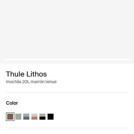
Thule Lithos
mochila 20L marrón tenue
Color
Thule Lithos backpack 20L Marrón tenue (selected)
Thule Lithos backpack 20L Verde suave
Thule Lithos backpack 20L Estanque/pizarra oscura
Thule Lithos backpack 20L Gris pelícano/caqui claro
Thule Lithos backpack 20L Agave/Negro
Thule Lithos backpack 20L Negro