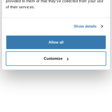
provided to them or that they’ve collected from your use
Todas las características
Toggle features
of their services.
Especificaciones técnicas
Toggle techspec
Show details
Allow all
Customize