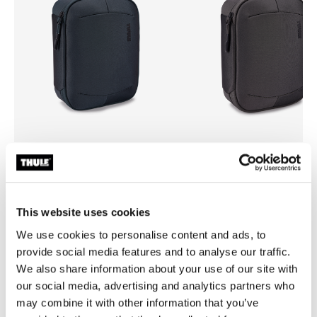
Thule Subterra 2 powershuttle
Thule Subterra 2 powershutt
organizador de dispositivos
organizador de dispositivos
electrónicos Dark Gray
electrónicos Vetiver Gray
This website uses cookies
We use cookies to personalise content and ads, to
provide social media features and to analyse our traffic.
We also share information about your use of our site with
Descripción del producto
Toggle overview
our social media, advertising and analytics partners who
may combine it with other information that you’ve