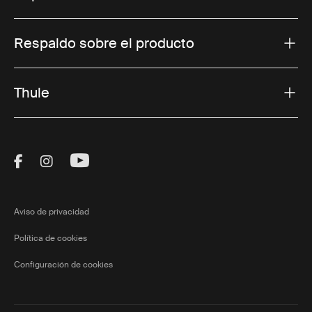
Respaldo sobre el producto
Thule
Visit Thule on Facebook (external link)
Visit Thule on Instagram (external link)
Visit Thule on Youtube (external lin
Aviso de privacidad
Política de cookies
Configuración de cookies