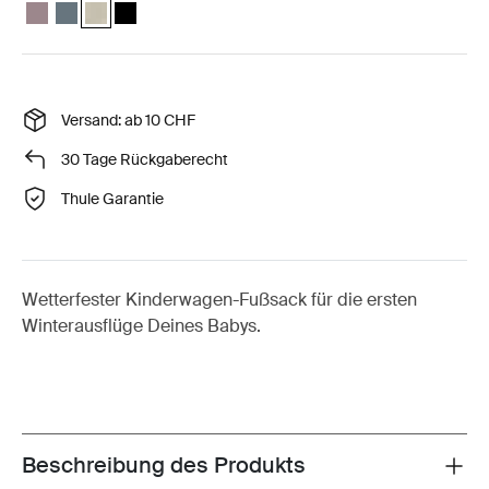
Thule Elements high-performance footmuff S Getöntes Taupe
Thule Elements high-performance footmuff S dunkler Schiefer
Thule Elements high-performance footmuff S Natural beige
Thule Elements high-performance footmuff S Schwar
Versand: ab 10 CHF
30 Tage Rückgaberecht
Thule Garantie
Wetterfester Kinderwagen-Fußsack für die ersten
Winterausflüge Deines Babys.
Beschreibung des Produkts
Toggle overview