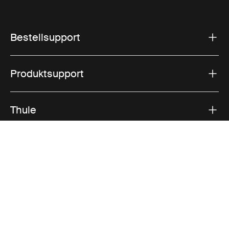
Bestellsupport
Produktsupport
Thule
Vertrieb
Visit Thule on Facebook (external link)
Visit Thule on Instagram (external link)
Visit Thule on Youtube (external lin