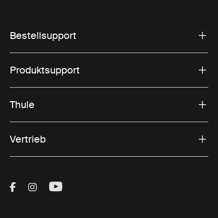
Bestellsupport
Produktsupport
Thule
Vertrieb
Visit Thule on Facebook (external link)
Visit Thule on Instagram (external link)
Visit Thule on Youtube (external lin