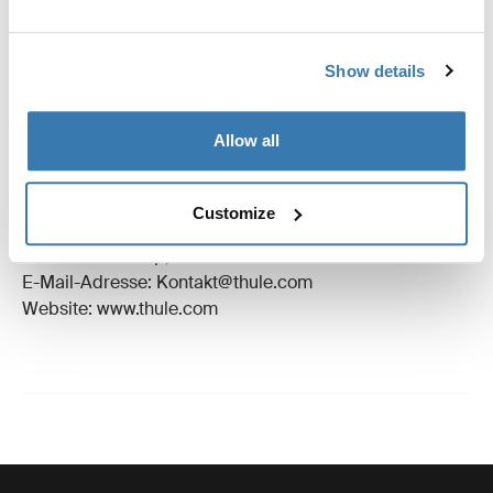
Bewertungen
Toggle overview
Show details
Herstellungsinformationen
Allow all
Eingetragenes Warenzeichen: Thule Schweden AB
Name des Herstellers: Thule Schweden
Customize
Adresse des Herstellers: Borggatan 5,
335 73 Hillerstorp, Sweden
E-Mail-Adresse: Kontakt@thule.com
Website: www.thule.com