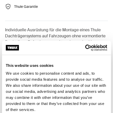
Thule Garantie
Individuelle Ausrüstung für die Montage eines Thule
Dachträgersystems auf Fahrzeugen ohne vormontierte
Dachträger-Befestigungspunkte oder werkseitig
montierte Träger.
This website uses cookies
We use cookies to personalise content and ads, to
Alle Eigenschaften
Toggle features
provide social media features and to analyse our traffic.
We also share information about your use of our site with
our social media, advertising and analytics partners who
Technische Daten
Toggle techspec
may combine it with other information that you’ve
provided to them or that they’ve collected from your use
Anleitung
Toggle guides and instructions
of their services.