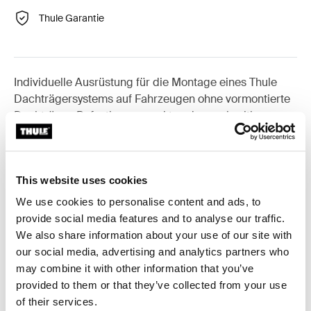
Thule Garantie
Individuelle Ausrüstung für die Montage eines Thule
Dachträgersystems auf Fahrzeugen ohne vormontierte
Dachträger-Befestigungspunkte oder werkseitig
montierte Träger.
This website uses cookies
We use cookies to personalise content and ads, to
Alle Eigenschaften
Toggle features
provide social media features and to analyse our traffic.
We also share information about your use of our site with
our social media, advertising and analytics partners who
Technische Daten
Toggle techspec
may combine it with other information that you’ve
provided to them or that they’ve collected from your use
Anleitung
Toggle guides and instructions
of their services.