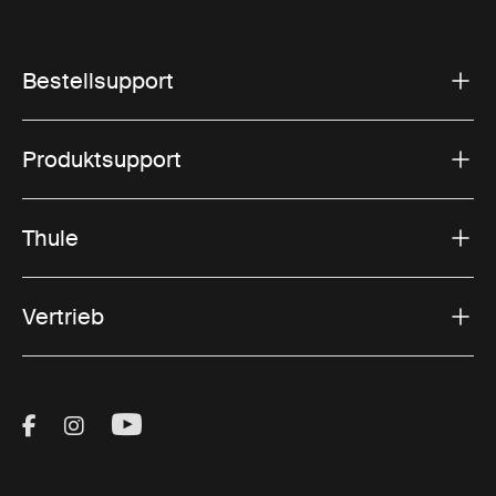
Bestellsupport
Produktsupport
Thule
Vertrieb
Visit Thule on Facebook (external link)
Visit Thule on Instagram (external link)
Visit Thule on Youtube (external lin