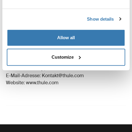
Bewertungen
Toggle overview
Show details
Herstellungsinformationen
Allow all
Eingetragenes Warenzeichen: Thule Schweden AB
Name des Herstellers: Thule Schweden
Customize
Adresse des Herstellers: Borggatan 5,
335 73 Hillerstorp, Sweden
E-Mail-Adresse: Kontakt@thule.com
Website: www.thule.com