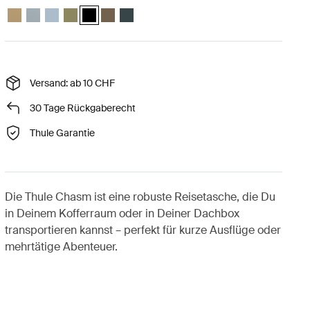
Thule Chasm 40L duffel Sanftes Beige
Thule Chasm 40L duffel Sanftes Blau
Thule Chasm 40L duffel Teichgrau
Thule Chasm 40L duffel Olivgrün
Thule Chasm 40L duffel Schwarz (selected)
Thule Chasm 40L duffel Dunkles Kaki
Thule Chasm 40L duffel Dunkelstes Blau
Versand: ab 10 CHF
30 Tage Rückgaberecht
Thule Garantie
Die Thule Chasm ist eine robuste Reisetasche, die Du
in Deinem Kofferraum oder in Deiner Dachbox
transportieren kannst – perfekt für kurze Ausflüge oder
mehrtätige Abenteuer.