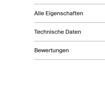
Alle Eigenschaften
Toggle features
Technische Daten
Toggle techspec
Bewertungen
Toggle overview