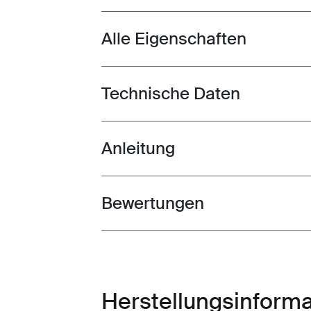
Alle Eigenschaften
Toggle features
Technische Daten
Toggle techspec
Anleitung
Toggle guides and instructions
Bewertungen
Toggle overview
Herstellungsinform