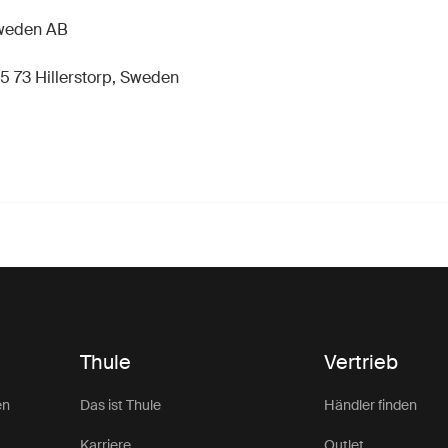
hweden AB
5 73 Hillerstorp, Sweden
Thule
Vertrieb
en
Das ist Thule
Händler finden
Karriere
Outlet