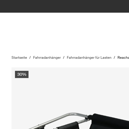
Startseite
/
Fahrradanhänger
/
Fahrradanhänger für Lasten
/
Reacha
30%