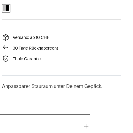
Reacha trunk Aluminum/Black (selected)
Versand: ab 10 CHF
30 Tage Rückgaberecht
Thule Garantie
Anpassbarer Stauraum unter Deinem Gepäck.