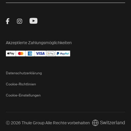
Visit Thule on Facebook (external link)
Visit Thule on Instagram (external link)
Visit Thule on Youtube (external lin
Akzeptierte Zahlungsmöglichkeiten
Datenschutzerklärung
Cookie-Richtlinien
Cookie-Einstellungen
Switzerland
Ⓒ 2026 Thule Group Alle Rechte vorbehalten
Current market/Sw