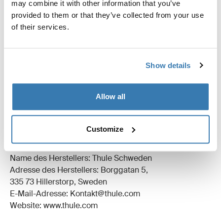
Alle Eigenschaften
Toggle features
may combine it with other information that you’ve
provided to them or that they’ve collected from your use
of their services.
Technische Daten
Toggle techspec
Anleitung
Toggle guides and instructions
Show details
Bewertungen
Toggle overview
Allow all
Herstellungsinformationen
Customize
Eingetragenes Warenzeichen: Thule Schweden AB
Name des Herstellers: Thule Schweden
Adresse des Herstellers: Borggatan 5,
335 73 Hillerstorp, Sweden
E-Mail-Adresse: Kontakt@thule.com
Website: www.thule.com