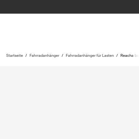
Startseite
/
Fahrradanhänger
/
Fahrradanhänger für Lasten
/
Reacha bo