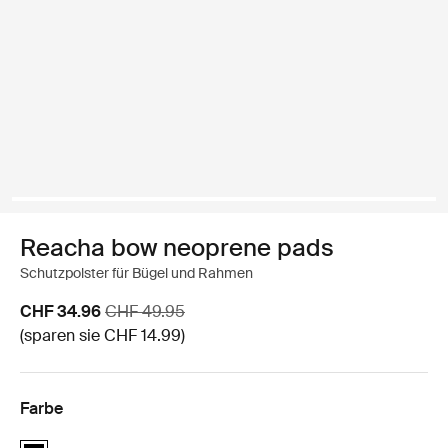
Reacha bow neoprene pads
Schutzpolster für Bügel und Rahmen
Aktionspreis
Originalpreis
CHF 34.96
CHF 49.95
(sparen sie CHF 14.99)
Farbe
Reacha bow neoprene pads Schwarz (selected)