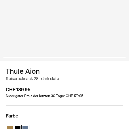
Thule Aion
Reiserucksack 28 l dark slate
CHF 189.95
Niedrigster Preis der letzten 30 Tage: CHF 179.95
Farbe
Thule Aion travel backpack 28L Nutria brown
Thule Aion travel backpack 28L Schwarz
Thule Aion travel backpack 28L dunkler Schiefer (selected)