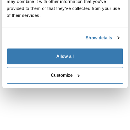
may combine it with other information that you’ve
Technische Daten
Toggle techspec
provided to them or that they’ve collected from your use
of their services.
Anleitung
Toggle guides and instructions
Bewertungen
Show details
Toggle overview
Allow all
Customize