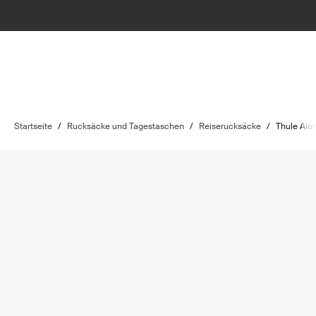
Startseite
/
Rucksäcke und Tagestaschen
/
Reiserucksäcke
/
Thule Aio