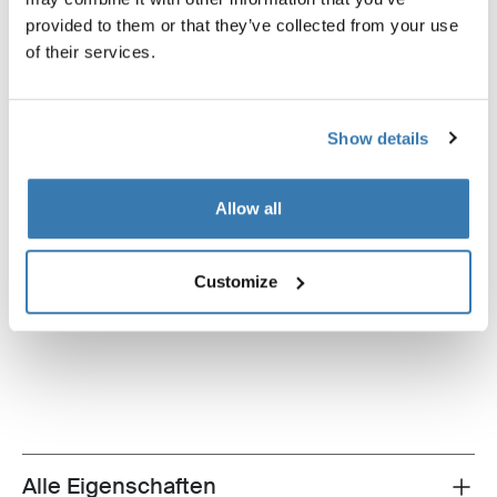
provided to them or that they’ve collected from your use
of their services.
Show details
Allow all
Thule Omnistor 6300
Thule Omnistor 6300
Customize
Spannarm-Set eloxiert grau
12 VDC Motor-Kit Markise we
Alle Eigenschaften
Toggle features