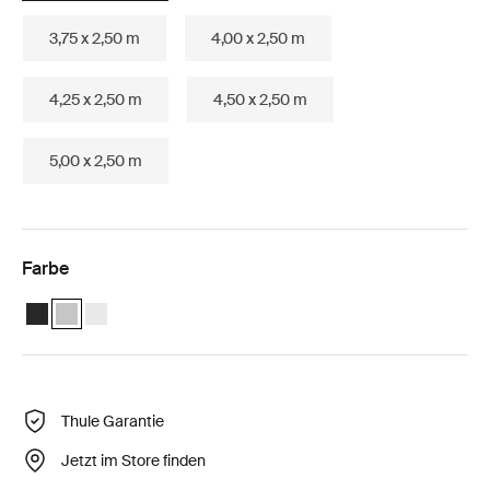
3,75 x 2,50 m
4,00 x 2,50 m
4,25 x 2,50 m
4,50 x 2,50 m
5,00 x 2,50 m
Farbe
Thule Omnistor 6300 (3.25x2.50) Anthrazit
Thule Omnistor 6300 (3.25x2.50) Eloxiert (selected)
Thule Omnistor 6300 (3.25x2.50) Weiß
Thule Garantie
Jetzt im Store finden