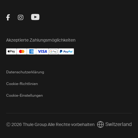
Visit Thule on Facebook (external link)
Visit Thule on Instagram (external link)
Visit Thule on Youtube (external lin
Akzeptierte Zahlungsmöglichkeiten
Datenschutzerklärung
Cookie-Richtlinien
Cookie-Einstellungen
Switzerland
Ⓒ 2026 Thule Group Alle Rechte vorbehalten
Current market/Sw