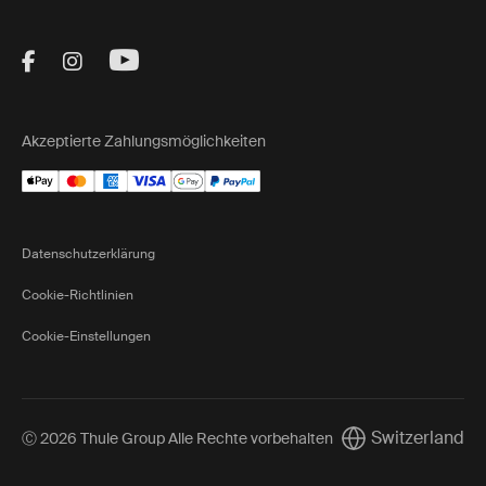
Visit Thule on Facebook (external link)
Visit Thule on Instagram (external link)
Visit Thule on Youtube (external lin
Akzeptierte Zahlungsmöglichkeiten
Datenschutzerklärung
Cookie-Richtlinien
Cookie-Einstellungen
Switzerland
Ⓒ 2026 Thule Group Alle Rechte vorbehalten
Current market/Sw