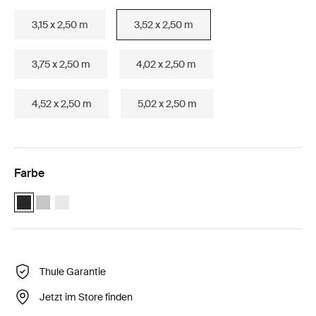
3,15 x 2,50 m
3,52 x 2,50 m
3,75 x 2,50 m
4,02 x 2,50 m
4,52 x 2,50 m
5,02 x 2,50 m
Farbe
Thule Omnistor 5200 (3.52x2.50) Anthrazit (selected)
Thule Omnistor 5200 (3.52x2.50) Eloxiert
Thule Omnistor 5200 (3.52x2.50) Weiß
Thule Garantie
Jetzt im Store finden