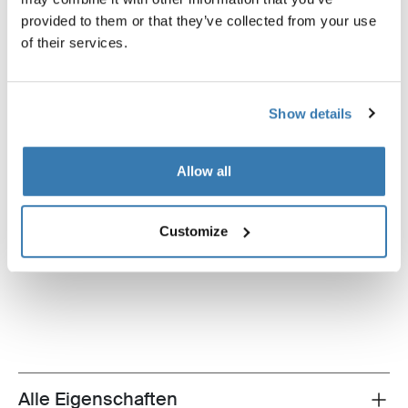
provided to them or that they’ve collected from your use
of their services.
Show details
Allow all
Thule Omnistor 5200
Thule Omnistor 5200
Customize
12 VDC Motor-Kit Markise schwarz
Spannarmset weiß
Alle Eigenschaften
Toggle features