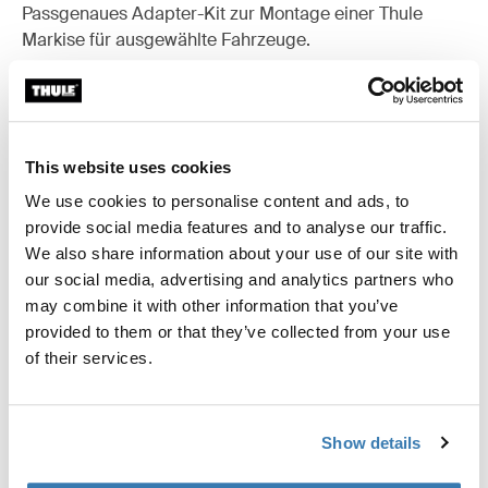
Passgenaues Adapter-Kit zur Montage einer Thule
Markise für ausgewählte Fahrzeuge.
This website uses cookies
Technische Daten
Toggle techspec
We use cookies to personalise content and ads, to
provide social media features and to analyse our traffic.
Anleitung
Toggle guides and instructions
We also share information about your use of our site with
our social media, advertising and analytics partners who
Bewertungen
may combine it with other information that you’ve
Toggle overview
provided to them or that they’ve collected from your use
of their services.
Herstellungsinformationen
Eingetragenes Warenzeichen: Thule Schweden AB
Show details
Name des Herstellers: Thule Schweden
Adresse des Herstellers: Borggatan 5,