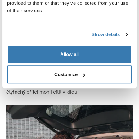
provided to them or that they’ve collected from your use
of their services.
Show details
Bezpečnost pro všechny
Allow all
Bezpečnost je vždy naší nejvyšší prioritou. Proto jsme
naši přepravní klec pro psy testovali na vlastní Thule
Test Center a TÜV SÜD (certifikát Z1 013709 0039)
Customize
podle metod nárazových zkoušek ECE R17 a ECE R129.
Děláme vše, co je v našich silách, abyste se vy i váš
čtyřnohý přítel mohli cítit v klidu.