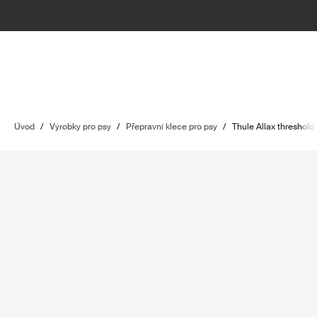
Úvod
/
Výrobky pro psy
/
Přepravní klece pro psy
/
Thule Allax threshold