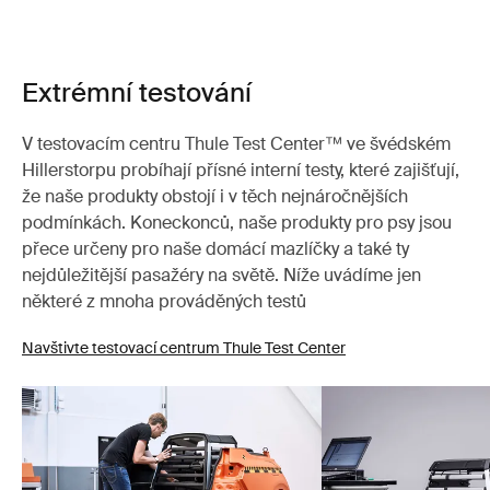
Extrémní testování
V testovacím centru Thule Test Center™ ve švédském
Hillerstorpu probíhají přísné interní testy, které zajišťují,
že naše produkty obstojí i v těch nejnáročnějších
podmínkách. Koneckonců, naše produkty pro psy jsou
přece určeny pro naše domácí mazlíčky a také ty
nejdůležitější pasažéry na světě. Níže uvádíme jen
některé z mnoha prováděných testů
Navštivte testovací centrum Thule Test Center