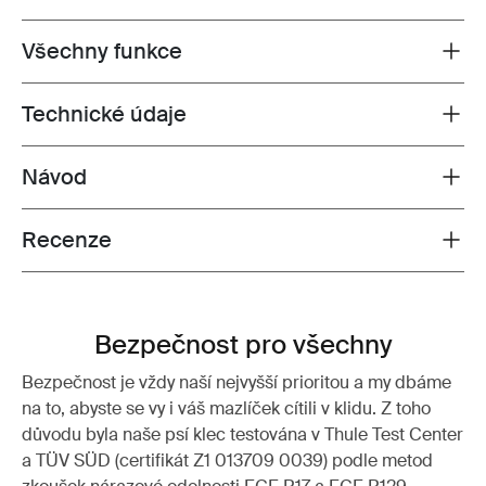
Všechny funkce
Toggle features
Technické údaje
Toggle techspec
Návod
Toggle guides and instructions
Recenze
Toggle overview
Bezpečnost pro všechny
Bezpečnost je vždy naší nejvyšší prioritou a my dbáme
na to, abyste se vy i váš mazlíček cítili v klidu. Z toho
důvodu byla naše psí klec testována v Thule Test Center
a TÜV SÜD (certifikát Z1 013709 0039) podle metod