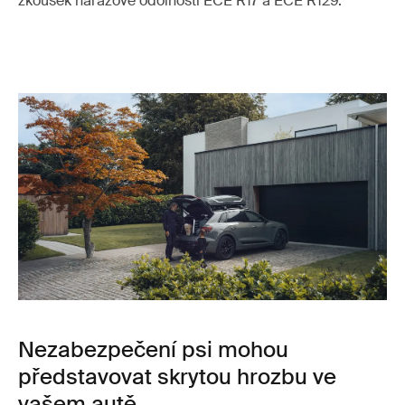
zkoušek nárazové odolnosti ECE R17 a ECE R129.
Nezabezpečení psi mohou
představovat skrytou hrozbu ve
vašem autě