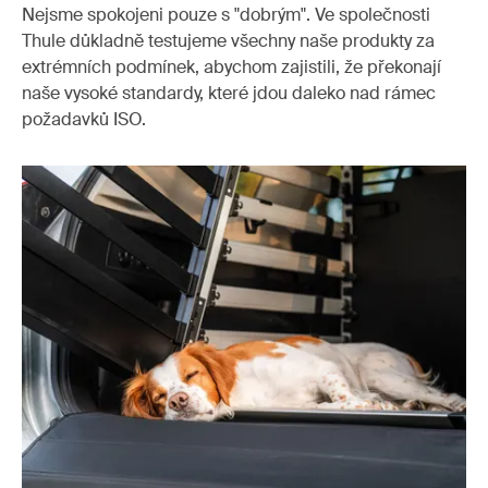
Nejsme spokojeni pouze s "dobrým". Ve společnosti
Thule důkladně testujeme všechny naše produkty za
extrémních podmínek, abychom zajistili, že překonají
naše vysoké standardy, které jdou daleko nad rámec
požadavků ISO.