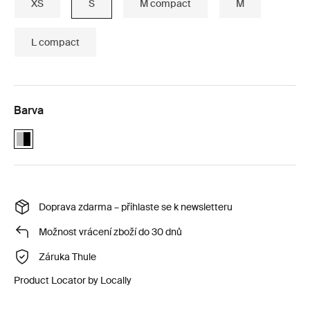
XS
S
M compact
M
L compact
Barva
Alu-Black (selected)
Doprava zdarma – přihlaste se k newsletteru
Možnost vrácení zboží do 30 dnů
Záruka Thule
Product Locator by Locally