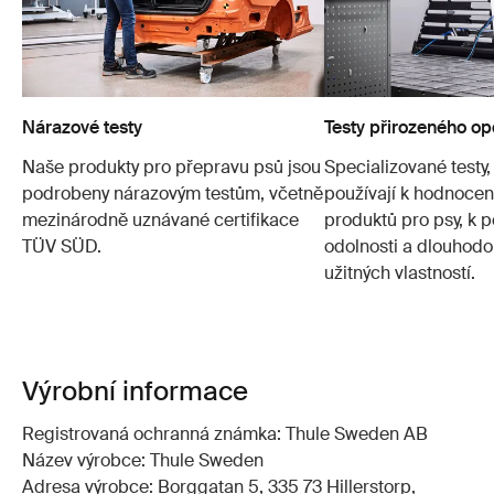
Nárazové testy
Testy přirozeného op
Naše produkty pro přepravu psů jsou
Specializované testy,
podrobeny nárazovým testům, včetně
používají k hodnocení
mezinárodně uznávané certifikace
produktů pro psy, k p
TÜV SÜD.
odolnosti a dlouhod
užitných vlastností.
Výrobní informace
Registrovaná ochranná známka: Thule Sweden AB
Název výrobce: Thule Sweden
Adresa výrobce: Borggatan 5, 335 73 Hillerstorp,