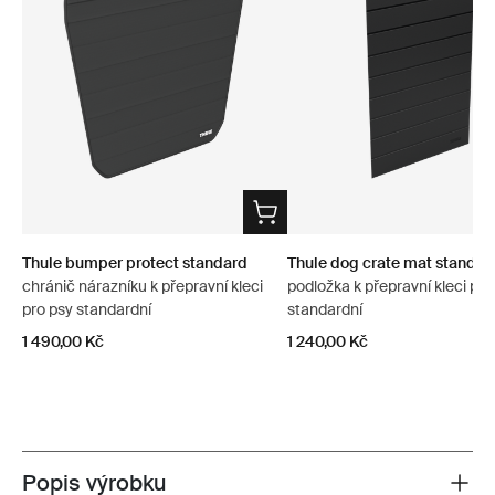
Thule bumper protect standard
Thule dog crate mat standar
chránič nárazníku k přepravní kleci
podložka k přepravní kleci pro
pro psy standardní
standardní
1 490,00 Kč
1 240,00 Kč
Popis výrobku
Toggle overview