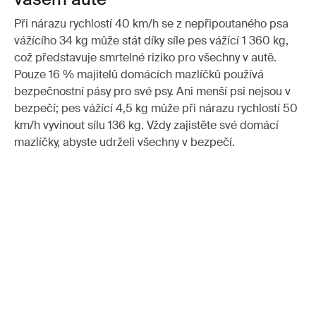
Při nárazu rychlostí 40 km/h se z nepřipoutaného psa
vážícího 34 kg může stát díky síle pes vážící 1 360 kg,
což představuje smrtelné riziko pro všechny v autě.
Pouze 16 % majitelů domácích mazlíčků používá
bezpečnostní pásy pro své psy. Ani menší psi nejsou v
bezpečí; pes vážící 4,5 kg může při nárazu rychlostí 50
km/h vyvinout sílu 136 kg. Vždy zajistěte své domácí
mazlíčky, abyste udrželi všechny v bezpečí.