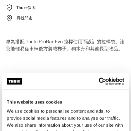
Thule 保固
尋找門市
專為搭配 Thule ProBar Evo 拉桿使用而設計的拉桿袋。讓
您能輕易從車輛後方裝載梯子、獨木舟和其他長型物品。
所有功能
Toggle features
技術規格
This website uses cookies
Toggle techspec
We use cookies to personalise content and ads, to
provide social media features and to analyse our traffic.
說明
Toggle guides and instructions
We also share information about your use of our site with