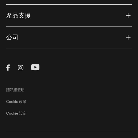
產品支援
公司
Visit Thule on Facebook (external link)
Visit Thule on Instagram (external link)
Visit Thule on Youtube (external lin
隱私權聲明
Cookie 政策
Cookie 設定