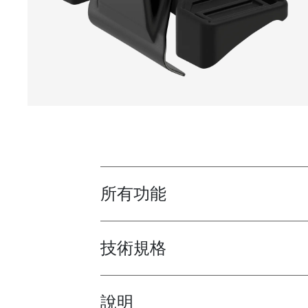
所有功能
Toggle features
技術規格
Toggle techspec
說明
Toggle guides and instructions