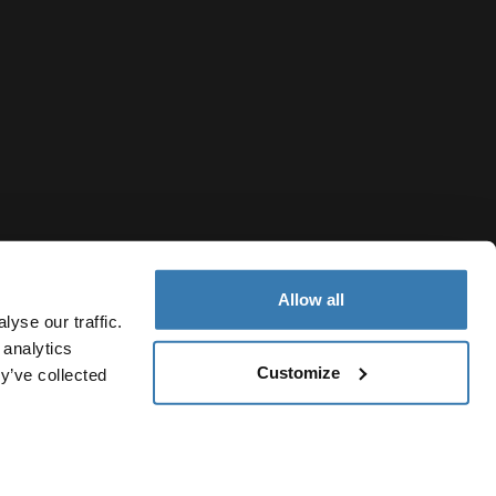
Allow all
yse our traffic.
 analytics
Customize
y’ve collected
Taiwan Region
私權聲明
Cookie 政策
Cookie 設定
Current market/Switch 