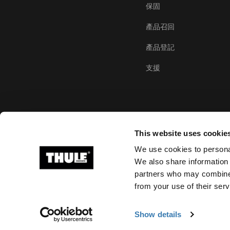
保固
產品召回
產品登記
支援
This website uses cookie
We use cookies to personal
We also share information 
partners who may combine i
Ⓒ 2026 Thule Group 版權所有
from your use of their serv
Show details