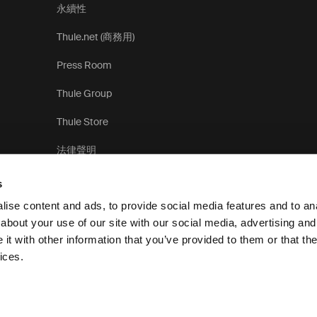
永續性
Thule.net (商務用)
Press Room
Thule Group
Thule Store
法律聲明
s
ise content and ads, to provide social media features and to anal
about your use of our site with our social media, advertising and
t with other information that you’ve provided to them or that the
隱
ices.