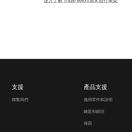
深入了解 Thule VeloTrack 自行車架
支援
產品支援
聯繫我們
備用零件和說明
鑰匙和鎖頭
保固