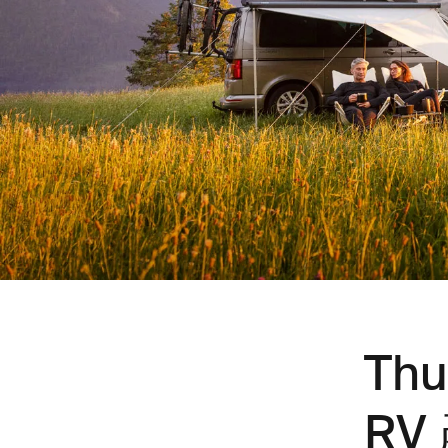
Th
RV