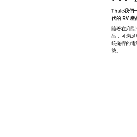
Thule
代的 RV 
隨著在廂型
品，可滿足
統拖桿的電動
勢。