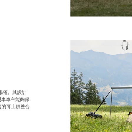
臂遮陽篷。其設計
型車車主能夠保
柄的可上鎖整合