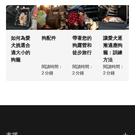
如何為愛
狗配件
帶著您的
讓愛犬逐
犬挑選合
狗露營和
漸適應狗
適大小的
徒步旅行
籠：訓練
狗籠
方法
閱讀時間：
閱讀時間：
閱讀時間：
2 分鐘
2 分鐘
2 分鐘
支援