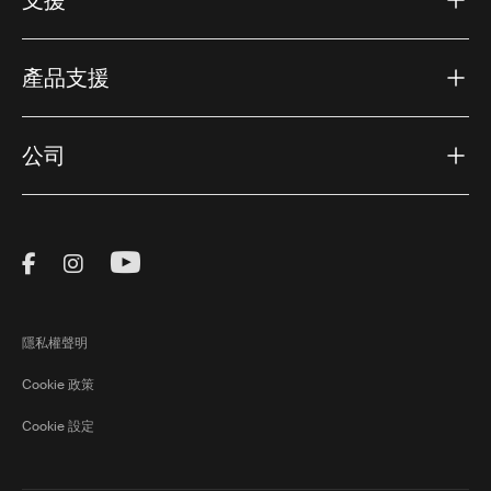
產品支援
公司
Visit Thule on Facebook (external link)
Visit Thule on Instagram (external link)
Visit Thule on Youtube (external lin
隱私權聲明
Cookie 政策
Cookie 設定