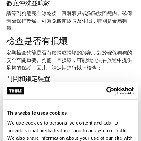
徹底沖洗並晾乾
請等到狗籠完全晾乾後，再將寢具或狗狗放回籠内。確保
狗籠保持乾燥，可避免黴菌滋長及生鏽，特別是金屬狗
籠。
檢查是否有損壞
定期檢查狗籠是否有磨損或損壞的跡象，對於確保狗狗的
安全至關重要。狗籠一旦損壞，可能就無法在旅途中提供
足夠的保護。因此，請定期進行以下檢查：
門閂和鎖定裝置
檢查門閂和鎖定機構，確保它們運作正常且穩固可靠。如
果門閂出現故障，可能會導致狗狗在旅途中意外逃脫或受
傷。
This website uses cookies
結構完整性
We use cookies to personalise content and ads, to
檢查狗籠的整體結構完整性。留意是否有彎曲的金屬線、
provide social media features and to analyse our traffic.
銳利的邊緣或鬆動的接合處。請及時處理任何問題，以免
We also share information about your use of our site with
損壞擴大或危害您的寵物。