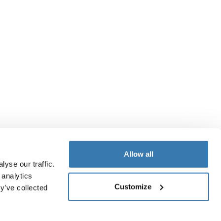
Allow all
yse our traffic.
 analytics
Customize
y’ve collected