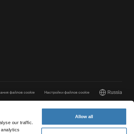
Russia
ания файлов cookie
Настройки файлов cookie
Current market
Allow all
yse our traffic.
 analytics