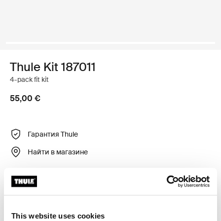
Thule Kit 187011
4-pack fit kit
55,00 €
Гарантия Thule
Найти в магазине
Регулируемый крепежный комплект для установки
багажника для крыши Thule на автомобили со
штатными местами для установки, Т-образными
This website uses cookies