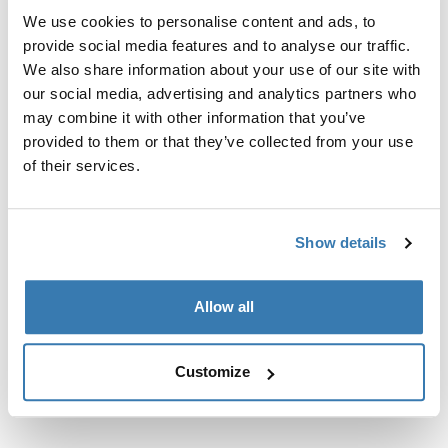
направляющими или дополнительно
We use cookies to personalise content and ads, to
установленными точками крепления багажника.
provide social media features and to analyse our traffic.
We also share information about your use of our site with
our social media, advertising and analytics partners who
may combine it with other information that you’ve
provided to them or that they’ve collected from your use
Все характеристики
Toggle features
of their services.
Технические характеристики
Toggle techspec
Show details
Инструкции
Toggle guides and instructions
Allow all
Customize