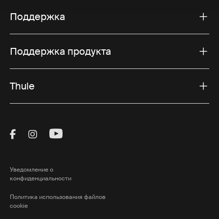
Поддержка
Поддержка продукта
Thule
Visit Thule on Facebook (external link)
Visit Thule on Instagram (external link)
Visit Thule on Youtube (external lin
Уведомление о
конфиденциальности
Политика использования файлов
cookie