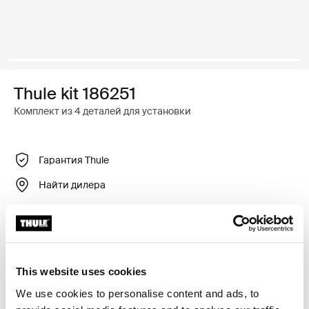
Thule kit 186251
Комплект из 4 деталей для установки
Гарантия Thule
Найти дилера
Регулируемый крепежный комплект для установки
багажника для крыши Thule на автомобили с
This website uses cookies
интегрированными рейлингами.
We use cookies to personalise content and ads, to