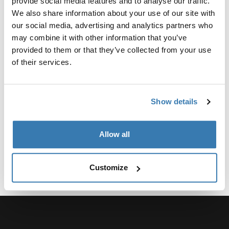
provide social media features and to analyse our traffic.
We also share information about your use of our site with
our social media, advertising and analytics partners who
Все характеристики
Toggle features
may combine it with other information that you’ve
provided to them or that they’ve collected from your use
of their services.
Технические характеристики
Toggle techspec
Инструкции
Toggle guides and instructions
Show details
Allow all
Customize