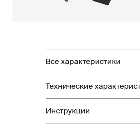
Все характеристики
Toggle features
Технические характерис
Toggle techspec
Инструкции
Toggle guides and instructions