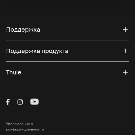
Поддержка
Поддержка продукта
Thule
Visit Thule on Facebook (external link)
Visit Thule on Instagram (external link)
Visit Thule on Youtube (external lin
Уведомление о
конфиденциальности