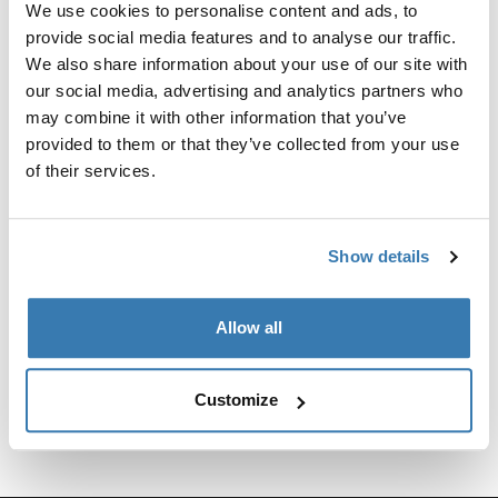
We use cookies to personalise content and ads, to
изготовителем багажников.
provide social media features and to analyse our traffic.
We also share information about your use of our site with
our social media, advertising and analytics partners who
may combine it with other information that you’ve
provided to them or that they’ve collected from your use
Все характеристики
Toggle features
of their services.
Технические характеристики
Toggle techspec
Show details
Инструкции
Toggle guides and instructions
Allow all
Customize