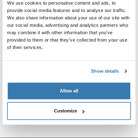
We use cookies to personalise content and ads, to
изготовителем багажников.
provide social media features and to analyse our traffic.
We also share information about your use of our site with
our social media, advertising and analytics partners who
may combine it with other information that you’ve
provided to them or that they’ve collected from your use
Все характеристики
Toggle features
of their services.
Технические характеристики
Toggle techspec
Show details
Инструкции
Toggle guides and instructions
Allow all
Customize