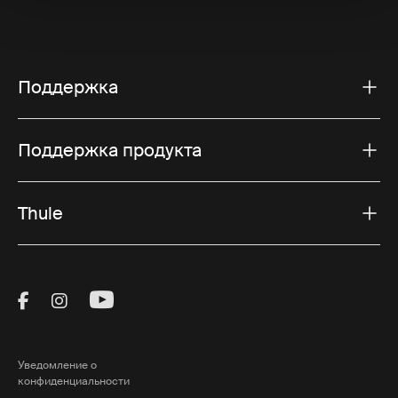
Поддержка
Поддержка продукта
Thule
Visit Thule on Facebook (external link)
Visit Thule on Instagram (external link)
Visit Thule on Youtube (external lin
Уведомление о
конфиденциальности