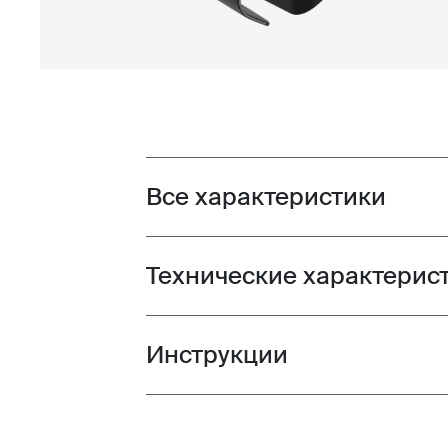
Все характеристики
Toggle features
Технические характерис
Toggle techspec
Инструкции
Toggle guides and instructions